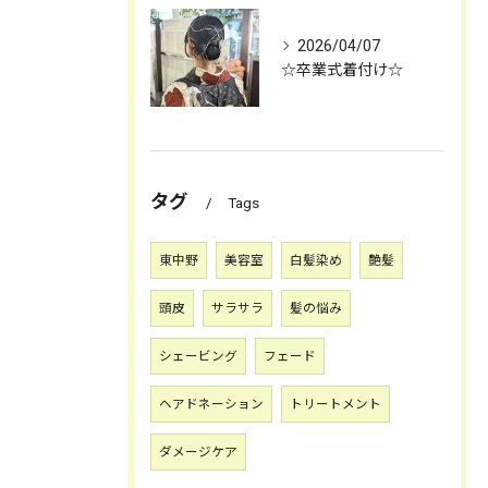
2026/04/07
☆卒業式着付け☆
タグ
Tags
東中野
美容室
白髪染め
艶髪
頭皮
サラサラ
髪の悩み
シェービング
フェード
お問合せ・ご予約はお電話にて
ヘアドネーション
トリートメント
ダメージケア