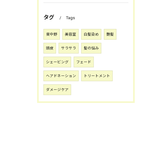
タグ
Tags
東中野
美容室
白髪染め
艶髪
頭皮
サラサラ
髪の悩み
シェービング
フェード
ヘアドネーション
トリートメント
ダメージケア