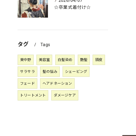
2026/04/07
☆卒業式着付け☆
タグ
Tags
東中野
美容室
白髪染め
艶髪
頭皮
サラサラ
髪の悩み
シェービング
フェード
ヘアドネーション
トリートメント
ダメージケア