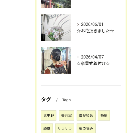
2026/06/01
☆お花頂きました☆
2026/04/07
☆卒業式着付け☆
タグ
Tags
東中野
美容室
白髪染め
艶髪
頭皮
サラサラ
髪の悩み