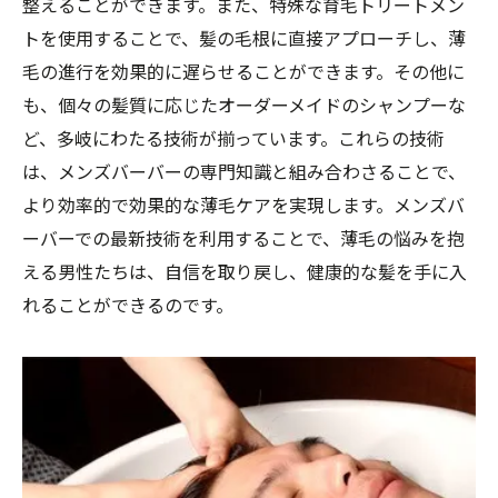
整えることができます。また、特殊な育毛トリートメン
薄毛ケアにおける新しいアプローチ
トを使用することで、髪の毛根に直接アプローチし、薄
効果的なヘッドスパテクニック
毛の進行を効果的に遅らせることができます。その他に
薄毛ケアに関する最新の研究
も、個々の髪質に応じたオーダーメイドのシャンプーな
メンズバーバーのプロが教えるケア法
ど、多岐にわたる技術が揃っています。これらの技術
メンズバーバーの特別なケアで薄毛を防ぐ方法
は、メンズバーバーの専門知識と組み合わさることで、
より効率的で効果的な薄毛ケアを実現します。メンズバ
特別なシャンプーとトリートメント
ーバーでの最新技術を利用することで、薄毛の悩みを抱
頭皮環境を整える方法
える男性たちは、自信を取り戻し、健康的な髪を手に入
プロの手によるスカルプケア
れることができるのです。
育毛に効くマッサージ
メンズバーバーの特別メニュー
薄毛予防のための定期ケア
薄毛対策はメンズバーバーでプロの手に委ねよ
う