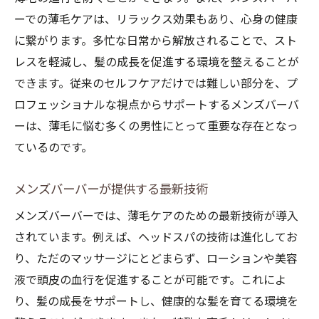
ーでの薄毛ケアは、リラックス効果もあり、心身の健康
プロのアドバイスを活用する
に繋がります。多忙な日常から解放されることで、スト
薄毛に悩む男性必見メンズバーバーのパーソナ
レスを軽減し、髪の成長を促進する環境を整えることが
ルケア
できます。従来のセルフケアだけでは難しい部分を、プ
パーソナルケアの効果とは
ロフェッショナルな視点からサポートするメンズバーバ
カスタマイズされた薄毛対策
ーは、薄毛に悩む多くの男性にとって重要な存在となっ
薄毛ケアプログラムの流れ
ているのです。
メンズバーバーでの個別相談
効果的なケアの見つけ方
メンズバーバーが提供する最新技術
長期的な薄毛対策の計画
メンズバーバーでは、薄毛ケアのための最新技術が導入
メンズバーバーでの薄毛ケア最新テクニックを
されています。例えば、ヘッドスパの技術は進化してお
解説
り、ただのマッサージにとどまらず、ローションや美容
液で頭皮の血行を促進することが可能です。これによ
最新の育毛技術
り、髪の成長をサポートし、健康的な髪を育てる環境を
メンズバーバーでの革新的なケア