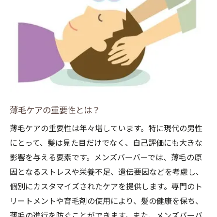
とは
育毛ヘッドスパの基本
メンズバーバーでのヘッドスパ体験
育毛効果を高めるテクニック
ヘッドスパが薄毛に与える影響
リラックスと育毛の相乗効果
ヘッドスパの継続的な効果
薄毛ケアの重要性とは？
髪の健康を守るためにメンズバーバーができる
薄毛ケアの重要性は年々増しています。特に現代の男性
こと
にとって、髪は見た目だけでなく、自己評価にも大きな
日常のヘアケアルーチン
影響を与える要素です。メンズバーバーでは、薄毛の原
適切なシャンプーとコンディショナー選び
因となるストレスや栄養不足、遺伝要因などを考慮し、
頭皮マッサージの重要性
個別にカスタマイズされたケアを提供します。専門のト
食生活と髪の健康の関係
リートメントや育毛剤の使用により、髪の健康を保ち、
メンズバーバーでの定期的なケア
薄毛の進行を防ぐことができます。また、メンズバーバ