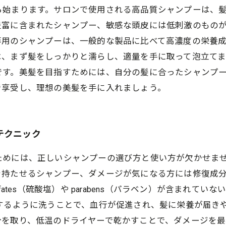
ら始まります。サロンで使用される高品質シャンプーは、
豊富に含まれたシャンプー、敏感な頭皮には低刺激のもの
専用のシャンプーは、一般的な製品に比べて高濃度の栄養
は、まず髪をしっかりと濡らし、適量を手に取って泡立て
です。美髪を目指すためには、自分の髪に合ったシャンプ
で享受し、理想の美髪を手に入れましょう。
テクニック
ためには、正しいシャンプーの選び方と使い方が欠かせま
を持たせるシャンプー、ダメージが気になる方には修復成
fates（硫酸塩）や parabens（パラベン）が含まれ
するように洗うことで、血行が促進され、髪に栄養が届き
分を取り、低温のドライヤーで乾かすことで、ダメージを最