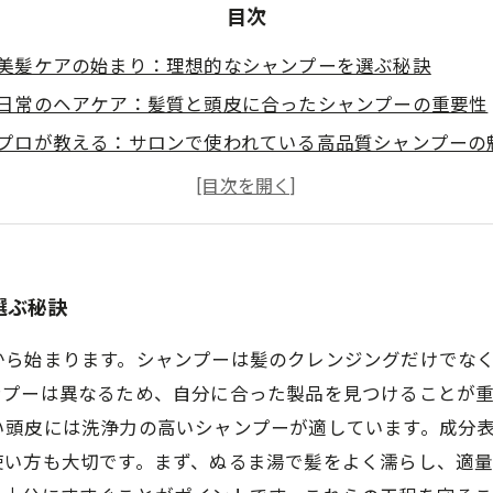
目次
美髪ケアの始まり：理想的なシャンプーを選ぶ秘訣
日常のヘアケア：髪質と頭皮に合ったシャンプーの重要性
プロが教える：サロンで使われている高品質シャンプーの
自宅で簡単！サロン帰りの美髪を実現するテクニック
シャンプー成分の深い理解：髪に優しい選択をするために
美髪ケアの終着点：理想の髪型はシャンプーで作る
あなたもできる！美髪ケアの新しいライフスタイルへの第
選ぶ秘訣
から始まります。シャンプーは髪のクレンジングだけでな
ンプーは異なるため、自分に合った製品を見つけることが
い頭皮には洗浄力の高いシャンプーが適しています。成分
使い方も大切です。まず、ぬるま湯で髪をよく濡らし、適