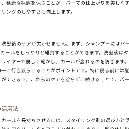
し、健康な状態を保つことが、パーマの仕上がりを美しく
女性らしさを引き出す前髪スタイル
イリングのしやすさも向上します。
パーマボブで作る華やかなアップスタイル
しい朝でも簡単！パーマボブの時短スタイリング法
寝癖を活かした時短スタイリングのテクニック
、洗髪後のケアが欠かせません。まず、シャンプーにはパ
簡単にできるヘアピンアレンジ
、カールをしっかりと維持することができます。洗髪後は
濡れた髪でも綺麗に決まるジェルの使い方
ドライヤーで優しく乾かし、カールが崩れるのを防ぎます
朝のスタイリングを楽にする夜のケア方法
均一に行き渡らせることがポイントです。特に寝る前には
パーマボブに合わせる時短ヘアセット
とができます。これらのケアを怠らずに続けることで、パ
忙しい朝を助ける乾燥剤の選び方
のボリューム感を最大限に活かすパーマボブの秘密
ボリュームアップするためのカットのポイント
の活用法
ふんわり感を出すシャンプー選び
たカールを長持ちさせるには、スタイリング剤の選び方と
ボリューム持続に欠かせないスタイリング剤