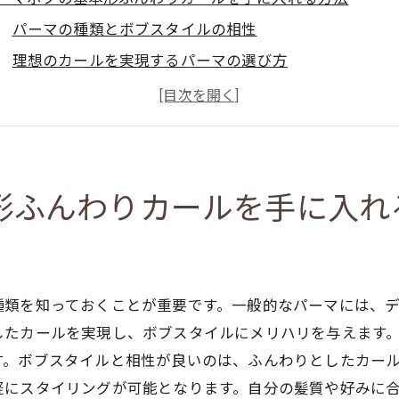
パーマの種類とボブスタイルの相性
理想のカールを実現するパーマの選び方
パーマボブに最適な髪質と準備
カールの持続性を高める洗髪後のケア
ふんわり感を維持するスタイリング剤の活用法
パーマボブのカールを引き立てるドライヤーテクニック
形ふんわりカールを手に入れ
心者必見！パーマボブで朝のスタイリングが楽しくなる
時短スタイリングの基本ステップ
朝のセットを楽にする夜の準備
種類を知っておくことが重要です。一般的なパーマには、
忙しい朝におすすめのヘアアクセサリー
したカールを実現し、ボブスタイルにメリハリを与えます
プロが教える簡単アレンジ技
す。ボブスタイルと相性が良いのは、ふんわりとしたカー
スタイリング時間を短縮するためのカットポイント
軽にスタイリングが可能となります。自分の髪質や好みに