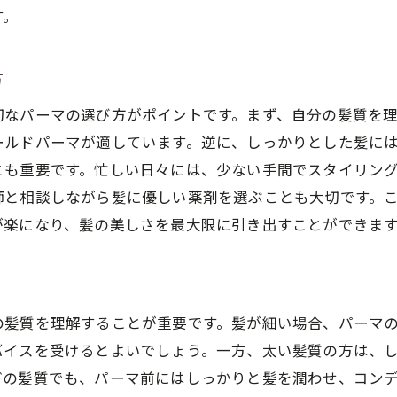
初心者でも安心！パーマボブの手軽スタイル
す。
容師が教えるパーマボブのツヤとボリュームを引き出す技
パーマボブの艶を最大限にするシャンプー選び
方
ボリュームアップに効果的なブロー方法
切なパーマの選び方がポイントです。まず、自分の髪質を
自然なツヤを出すためのヘアオイルの使い方
ールドパーマが適しています。逆に、しっかりとした髪に
美容師が推奨するツヤ出しスプレーの選び方
とも重要です。忙しい日々には、少ない手間でスタイリン
ボリューム感を維持するためのドライヤーのテクニック
師と相談しながら髪に優しい薬剤を選ぶことも大切です。
パーマボブに最適なサロンでのトリートメント
が楽になり、髪の美しさを最大限に引き出すことができま
ーマボブでフェミニンな印象を演出するスタイリングテク
フェミニンなカールを作る巻き方のコツ
柔らかな動きを出すレイヤーカットの活用
の髪質を理解することが重要です。髪が細い場合、パーマ
フェミニンスタイルを際立たせるカラー選び
バイスを受けるとよいでしょう。一方、太い髪質の方は、
パーマのカールを活かしたアクセサリー選び
どの髪質でも、パーマ前にはしっかりと髪を潤わせ、コン