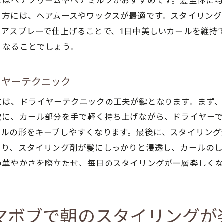
にはヘアクリームやヘアミルクがおすすめです。髪全体に
自然なボリューム感を演出するブローテクニック
る方には、ヘアムースやワックスが最適です。スタイリン
ボリュームを引き立てるためのカラーリング
ヘアスプレーで仕上げることで、1日中美しいカールを維持
根元から立ち上げる為のヘアアイロン技
くなることでしょう。
ーマボブのスタイリングが楽しくなる日々のケアポイント
毎日できる簡単な保湿ケア
イヤーテクニック
カールを長持ちさせるためのブラッシング法
には、ドライヤーテクニックの工夫が鍵となります。まず
お問合せ・ご予約はお電話にて
スタイルを維持するためのヘアマスク
次に、カール部分を手で軽く持ち上げながら、ドライヤー
パーマボブを美しく保つための食生活
ールの形をキープしやすくなります。最後に、スタイリング
より、スタイリング剤が髪にしっかりと浸透し、カールの
定期的なサロンケアの重要性
の華やかさを際立たせ、毎日のスタイリングが一層楽しく
自宅でできるパーマボブのトリートメント
ーマ初心者が気をつけたいボブスタイルの注意点
パーマをかける前に確認したい髪質
マボブで朝のスタイリングが
初めてのサロン選びで注意すること