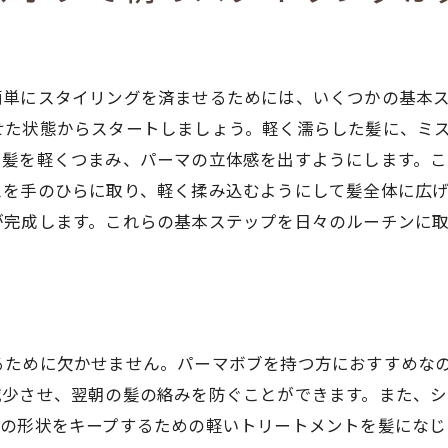
パーマ後の髪のダメージを最小限にする方法
初心者が陥りやすいカールデザインの選び方
自宅でのパーマケアで避けたいNG行動
簡単にスタイリングを済ませるためには、いくつかの基本
せた状態からスタートしましょう。軽く濡らした髪に、ミ
パーマボブ初心者におすすめのヘアケア製品
て髪を軽くつまみ、パーマの立体感を出すようにします。
スを手のひらに取り、軽く揉み込むようにして髪全体に広
が完成します。これらの基本ステップを日々のルーチンに
るために欠かせません。パーマボブを持つ方におすすめな
減少させ、翌朝の髪の絡みを防ぐことができます。また、
マの形状をキープするための軽いトリートメントを髪になじ