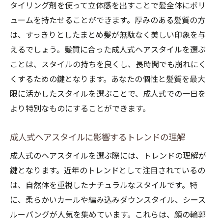
タイリング剤を使って立体感を出すことで髪全体にボリ
プローチ
ュームを持たせることができます。厚みのある髪質の方
成人式メイクで押さえておくべき基本スタ
は、すっきりとしたまとめ髪が無駄なく美しい印象を与
イル
えるでしょう。髪質に合った成人式ヘアスタイルを選ぶ
プロの視点から見た成人式に適したヘアメ
ことは、スタイルの持ちを良くし、長時間でも崩れにく
イク
くするための鍵となります。あなたの個性と髪質を最大
成人式のためのプロフェッショナルヘアメ
限に活かしたスタイルを選ぶことで、成人式での一日を
イクの流れ
より特別なものにすることができます。
成人式前の事前カウンセリングが成功の鍵
成人式カウンセリングで確認すべきヘアス
成人式ヘアスタイルに影響するトレンドの理解
タイル
成人式のヘアスタイルを選ぶ際には、トレンドの理解が
事前カウンセリングを活用した成人式準備
鍵となります。近年のトレンドとして注目されているの
成人式ヘアスタイルの事前確認と相談の重
は、自然体を重視したナチュラルなスタイルです。特
要性
に、柔らかいカールや編み込みダウンスタイル、シース
ルーバングが人気を集めています。これらは、顔の輪郭
美容師とのコミュニケーションで成人式を