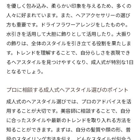
を優しく包み込み、柔らかい印象を与えるため、多くの
成功させる
人々に好まれています。また、ヘアアクセサリーの選び
成人式当日のヘアスタイルを事前に決定す
方も重要です。ドライフラワーアレンジをしたものや。
る流れ
水引きを活用して大胆に飾りとして活用したり。大振り
理想を形にする成人式カウンセリングの活
の飾りは、全体のスタイルを引き立てる役割を果たしま
かし方
す。トレンドを理解することで、自分らしさを表現でき
一生に一度の成人式に最適なヘアスタイルを見
るヘアスタイルを見つけやすくなり、成人式が特別な1日
つける
となるでしょう。
成人式にふさわしいヘアスタイルの特徴
自分らしさを表現する成人式スタイルの探
プロに相談する成人式ヘアスタイル選びのポイント
求
成人式のヘアスタイル選びでは、プロのアドバイスを活
一生の思い出となる成人式のヘアスタイル
用することが大切です。美容師に相談することで、自分
選び
に合ったスタイルや最新のトレンドを取り入れる方法を
成人式のために考えるモダンと伝統の融合
知ることができます。まずは、自分の髪質や顔の形、普
成人式に向けたヘアスタイルの個別プラン
段のスタイリング方法を伝え、どんなスタイルが似合う