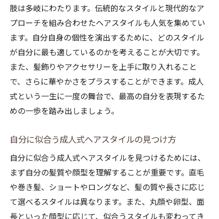
肢は多岐にわたります。伝統的なスタイルと現代的なア
アクセサリーで引き立つ成人式トレンドヘ
プローチを組み合わせたヘアスタイルも人気を集めてい
ア
ます。自分自身の個性を演出するために、どのスタイル
トレンドを踏まえた成人式ヘアメイクのヒ
が自分に最も適しているのかを考えることが大切です。
ント
また、髪飾りやアクセサリーを上手に取り入れること
成人式のための美容室選びと予約のコツ
で、さらに華やかさをプラスすることができます。成人
理想の成人式ヘアスタイルを実現する美容
式という一生に一度の舞台で、最高の自分を表現するた
室選び
めの一歩を踏み出しましょう。
成人式シーズンにおける美容室予約のタイ
ミング
自分に似合う成人式ヘアスタイルの見つけ方
美容室での事前カウンセリングの重要性
自分に似合う成人式ヘアスタイルを見つけるためには、
予約前に確認すべき成人式ヘアスタイルの
まず自分の髪質や顔型を理解することが重要です。直毛
要望
や巻き髪、ショートやロングなど、髪の質や長さに応じ
て選べるスタイルは異なります。また、丸顔や卵型、面
成人式当日の流れをスムーズにする予約方
長といった顔型に応じて、似合うスタイルも変わってき
法