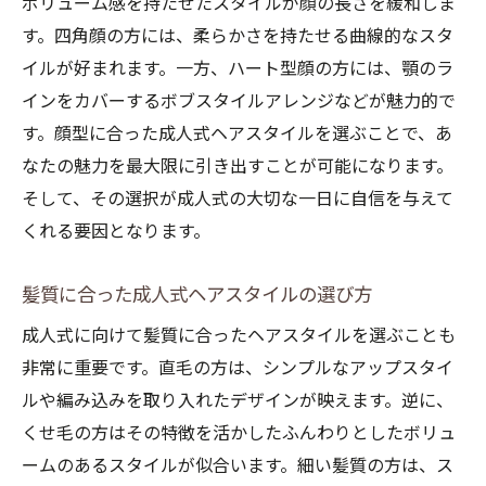
ボリューム感を持たせたスタイルが顔の長さを緩和しま
髪質改善で成人式ヘアスタイルを引き立て
す。四角顔の方には、柔らかさを持たせる曲線的なスタ
る
イルが好まれます。一方、ハート型顔の方には、顎のラ
美容室でのヘアケアと自宅でのメンテナン
インをカバーするボブスタイルアレンジなどが魅力的で
ス
す。顔型に合った成人式ヘアスタイルを選ぶことで、あ
成人式に向けた髪の健康を保つ習慣
なたの魅力を最大限に引き出すことが可能になります。
ヘアケア製品を選ぶ成人式準備のポイント
そして、その選択が成人式の大切な一日に自信を与えて
栄養と生活習慣が影響する成人式ヘアケア
くれる要因となります。
プロのスタイリストによる成人式ヘアメイクの
髪質に合った成人式ヘアスタイルの選び方
ポイント
成人式ヘアメイクでプロが注目するポイン
成人式に向けて髪質に合ったヘアスタイルを選ぶことも
ト
非常に重要です。直毛の方は、シンプルなアップスタイ
ルや編み込みを取り入れたデザインが映えます。逆に、
スタイリストがおすすめする成人式ヘアメ
くせ毛の方はその特徴を活かしたふんわりとしたボリュ
イクテクニック
ームのあるスタイルが似合います。細い髪質の方は、ス
成人式を華やかにするプロのヘアメイクア