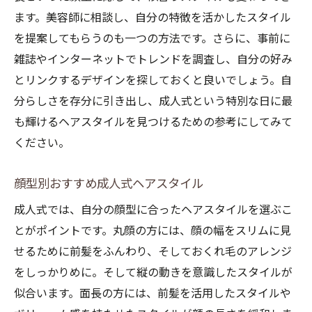
ます。美容師に相談し、自分の特徴を活かしたスタイル
信頼できるスタイリストを見つける成人式
を提案してもらうのも一つの方法です。さらに、事前に
美容室探し
雑誌やインターネットでトレンドを調査し、自分の好み
髪飾りが引き立てる成人式の個性派スタイル
とリンクするデザインを探しておくと良いでしょう。自
成人式にぴったりの髪飾りの選び方
分らしさを存分に引き出し、成人式という特別な日に最
個性を際立たせる成人式の髪飾りトレンド
も輝けるヘアスタイルを見つけるための参考にしてみて
自分らしい成人式スタイルを作る髪飾りの
ください。
使い方
髪飾りによる成人式スタイルの変化と効果
顔型別おすすめ成人式ヘアスタイル
髪飾り選びで注意すべき成人式のポイント
成人式では、自分の顔型に合ったヘアスタイルを選ぶこ
市販品からオーダーメイドまで成人式髪飾
とがポイントです。丸顔の方には、顔の幅をスリムに見
りの選択肢
せるために前髪をふんわり、そしておくれ毛のアレンジ
をしっかりめに。そして縦の動きを意識したスタイルが
成人式までに知っておきたいヘアケアの秘訣
似合います。面長の方には、前髪を活用したスタイルや
成人式までに行うべきヘアケアの基本