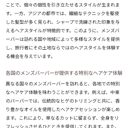
インスピレーション
ことで、個々の個性を引き立たせるスタイルが生まれま
現地のバーバーが教えてくれる文化と美容
す。一方、アジアの都市では、繊細なテクニックを駆使
の違い
した髪型が多く見られ、シャープで洗練された印象を与
えるヘアスタイルが特徴的です。このように、メンズバ
メンズバーバーでの会話から感じる異国の
ーバーは訪れる国や地域によって多様なスタイルを提供
風
し、旅行者にその土地ならではのヘアスタイルを体験す
異国でのメンズバーバー体験が生む新たな
る機会を与えています。
スタイル
メンズバーバーで見つける個性を活かした
各国のメンズバーバーが提供する特別なヘアケア体験
スタイル
異なる国々のメンズバーバーを訪れると、各地での特別
バーバー体験を通じて感じるその国のライ
なヘアケア体験を味わうことができます。例えば、中東
フスタイル
のバーバーでは、伝統的なヒゲのトリミングと共に、香
メンズバーバーを通じて知る現地文化の新たな
り豊かなオイルを使用したヘアケアセッションが楽しめ
一面
ます。これにより、単なるカットに留まらず、全身をリ
メンズバーバーでの体験から学ぶ文化の違
フレッシュさせるひとときを提供してくれます。また、