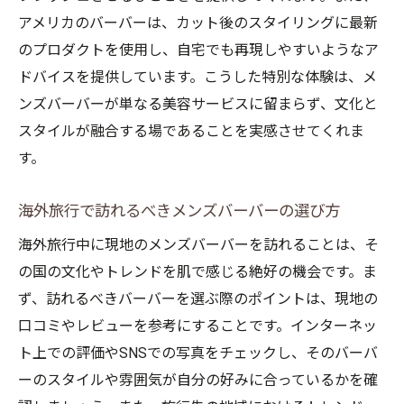
い
アメリカのバーバーは、カット後のスタイリングに最新
異国のバーバーが見せる意外なスタイルの
のプロダクトを使用し、自宅でも再現しやすいようなア
秘密
ドバイスを提供しています。こうした特別な体験は、メ
現地のメンズバーバーで得る文化的インサ
ンズバーバーが単なる美容サービスに留まらず、文化と
イト
スタイルが融合する場であることを実感させてくれま
メンズバーバーが教えるその国の美意識
す。
バーバーショップで発見する新たな文化の
海外旅行で訪れるべきメンズバーバーの選び方
一面
海外旅行中に現地のメンズバーバーを訪れることは、そ
異文化の融合による独自のバーバースタイ
の国の文化やトレンドを肌で感じる絶好の機会です。ま
ル
ず、訪れるべきバーバーを選ぶ際のポイントは、現地の
異国のメンズバーバーで味わう地域特有のスタ
口コミやレビューを参考にすることです。インターネッ
イル
ト上での評価やSNSでの写真をチェックし、そのバーバ
地域特有のスタイルを体感できるメンズバ
ーのスタイルや雰囲気が自分の好みに合っているかを確
ーバー