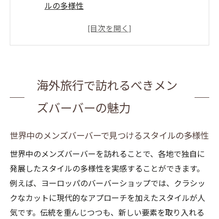
ルの多様性
各国のメンズバーバーが提供する特別なヘ
アケア体験
海外旅行で訪れるべきメンズバーバーの選
び方
海外旅行で訪れるべきメン
メンズバーバーが提案する現地スタイルと
トレンド
ズバーバーの魅力
異文化のメンズバーバー体験で得る新しい
視点
世界中のメンズバーバーで見つけるスタイルの多様性
メンズバーバーで味わうリラックスとリフ
世界中のメンズバーバーを訪れることで、各地で独自に
レッシュ
発展したスタイルの多様性を実感することができます。
異文化の中でのメンズバーバー体験とスタイル
例えば、ヨーロッパのバーバーショップでは、クラシッ
発見
クなカットに現代的なアプローチを加えたスタイルが人
異文化のメンズバーバーで得るスタイルの
気です。伝統を重んじつつも、新しい要素を取り入れる