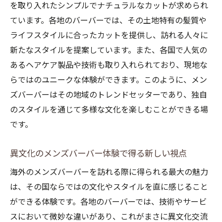
を取り入れたシンプルでナチュラルなカットが求められ
密
ています。各地のバーバーでは、その土地特有の髪質や
異なる国のバーバーが作り出すスタイルの
ライフスタイルに合ったカットを提供し、訪れる人々に
比較
新たなスタイルを提案しています。また、各国で人気の
メンズバーバーで発見する技術革新と伝統
あるヘアケア製品や技術も取り入れられており、現地な
の融合
らではのユニークな体験ができます。このように、メン
各国のトレンドを反映したメンズバーバー
ズバーバーはその地域のトレンドセッターであり、独自
の技術
のスタイルを通じて多様な文化を楽しむことができる場
メンズバーバーを通じて見る国ごとのスタ
です。
イルの進化
海外のメンズバーバーで得られるリラクゼーシ
異文化のメンズバーバー体験で得る新しい視点
ョン体験
海外のメンズバーバーを訪れる際に得られる最大の魅力
異国のメンズバーバーで味わう極上の癒し
は、その国ならではの文化やスタイルを直に感じること
メンズバーバーで心身ともにリフレッシュ
ができる体験です。各地のバーバーでは、技術やサービ
スにおいて微妙な違いがあり、これがまさに異文化交流
各国のバーバーが提供するリラクゼーショ