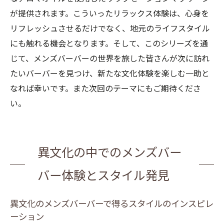
が提供されます。こういったリラックス体験は、心身を
メンズバーバーで得られる旅の醍醐味
リフレッシュさせるだけでなく、地元のライフスタイル
旅行中に試したいメンズバーバーのサービ
にも触れる機会となります。そして、このシリーズを通
ス
じて、メンズバーバーの世界を旅した皆さんが次に訪れ
メンズバーバーで感じる異国の風土とスタイル
たいバーバーを見つけ、新たな文化体験を楽しむ一助と
メンズバーバーが教えてくれるその国の雰
なれば幸いです。また次回のテーマにもご期待くださ
囲気
い。
異国のメンズバーバーで感じる風土の違い
バーバーで発見する新たなスタイルの可能
性
異文化の中でのメンズバー
現地のメンズバーバーで体感する異国の風
バー体験とスタイル発見
メンズバーバーを通じて知るその国のスタ
イル
異文化のメンズバーバーで得るスタイルのインスピレ
異国のメンズバーバーでの体験が生む新た
ーション