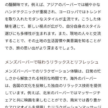
の醍醐味です。例えば、アジアのバーバーでは細やかな
ンの魅力
ハンドテクニックが重視され、ヨーロッパではトレンド
メンズバーバーが提供する独自のリラック
を取り入れたモダンなスタイルが主流です。こうした体
ス術
験を通じて、新しい視点が広がり、自分自身のスタイル
旅行中の疲れを癒すメンズバーバーの活用
選びにも多様性が生まれます。また、現地の人々と交流
法
することで、その土地の生活習慣や美意識を知ることが
メンズバーバーで心地よいひとときを過ご
でき、旅の思い出がより深まるでしょう。
す
旅の醍醐味を広げる現地メンズバーバーの活用
メンズバーバーで味わうリラックスとリフレッシュ
法
メンズバーバーでのリラクゼーション体験は、日常の忙
現地のメンズバーバーで旅を彩る方法
しさから解放される特別な時間です。海外のバーバー
メンズバーバーが旅に加える新しい経験
は、各国の文化を反映した独自のリラックス技術を提供
バーバーでの体験がもたらす旅の思い出
しています。例えば、北米のバーバーではマッサージチ
旅の中でメンズバーバーを活用するための
ェアと共に映画を楽しむことができ、南米では香り豊か
ヒント
なアロマオイルを使用したリラクゼーションマッサージ