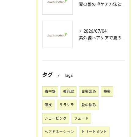
夏の髪の毛ケア方法とパサつきを防ぐヘアケアアケアの実践ポイント
2026/07/04
紫外線ヘアケアで夏の髪のツヤと美しさを保つための実践方法
タグ
Tags
東中野
美容室
白髪染め
艶髪
頭皮
サラサラ
髪の悩み
シェービング
フェード
ヘアドネーション
トリートメント