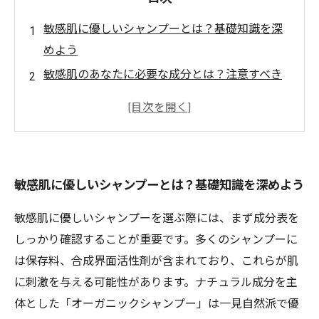
敏感肌に優しいシャンプーとは？基礎知識を深
めよう
敏感肌のあなたに必要な成分とは？注意すべき
ポイント
美容室プロが教える、シャンプーの選び方ガイ
ド
敏感肌を守るために、避けるべき成分リスト
敏感肌に優しいシャンプーとは？基礎知識を深めよう
自分にぴったりのシャンプーを見つける方法
敏感肌に適したおすすめシャンプーランキング
敏感肌に優しいシャンプーを選ぶ際には、まず成分表を
敏感肌の悩みを解消！美容師のアドバイスを活
しっかり確認することが重要です。多くのシャンプーに
かそう
は保存料、合成界面活性剤が含まれており、これらが肌
に刺激を与える可能性があります。ナチュラル成分を主
体とした「オーガニックシャンプー」は一見自然派で優