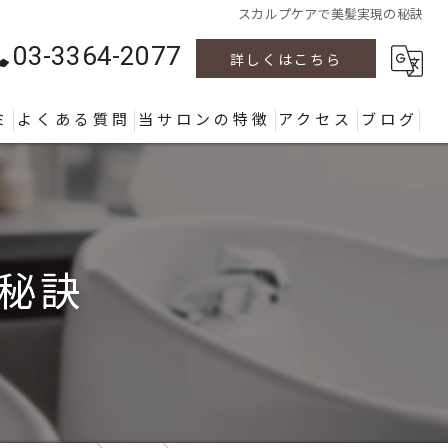
スカルプケアで美髪実現の秘訣
03-3364-2077
詳しくはこちら
ミ
よくある質問
当サロンの特徴
アクセス
ブログ
カラー
カット
秘訣
パーマ
ヘッドスパ