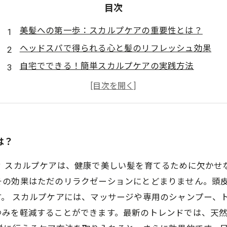
目次
美髪への第一歩：スカルプケアの重要性とは？
ヘッドスパで得られる心と髪のリフレッシュ効果
自宅でできる！簡単スカルプケアの実践方法
施術プロが教える！サロンでのスカルプケアの魅力
最新トレンド：スカルプケアの新たなアプローチ
日々の積み重ねがカギ！美髪を育てるための習慣
スカルプケアで手に入れる健康的な髪の新常識
は？
？ スカルプケアは、健康で美しい髪を育てるために欠かせ
その効果はただのリラクゼーションにとどまりません。頭
。 スカルプケアには、マッサージや専用のシャンプー、
ゆみを軽減することができます。最新のトレンドでは、天