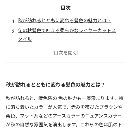
目次
秋が訪れるとともに変わる髪色の魅力とは？
旬の秋髪色で叶える柔らかなレイヤーカットス
タイル
赤みブラウンやマット系カラーで演出する秋ら
しさ
動きを重視したボブとレイヤーカットで魅せる
秋の髪型
秋が訪れるとともに変わる髪色の魅力とは？
美容室で実現！季節感を活かした旬スタイルの
完成形
秋が訪れると、暖色系の 色の魅力も一層深まります。特
秋の髪色トレンドだけじゃない！似合わせカッ
に落ち着いたカラーが人気で、赤みを帯びたブラウンや
トの重要性
栗色、マット系などのアースカラーのニュアンスカラー
新しい季節、新しい私へ。秋スタイルで魅力的
が秋の自然な雰囲気を演出します。これらの色は肌のト