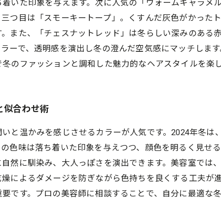
ち着いた印象を与えます。次に人気の「ウォームキャラメ
。三つ目は「スモーキートープ」。くすんだ灰色がかった
す。また、「チェスナットレッド」は冬らしい深みのある
カラーで、透明感を演出し冬の澄んだ空気感にマッチします
で冬のファッションと調和した魅力的なヘアスタイルを楽
と似合わせ術
いと温かみを感じさせるカラーが人気です。2024年冬は
らの色味は落ち着いた印象を与えつつ、顔色を明るく見せ
に自然に馴染み、大人っぽさを演出できます。美容室では
乾燥によるダメージを防ぎながら色持ちを良くする工夫が
重要です。プロの美容師に相談することで、自分に最適な