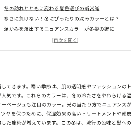
冬の訪れとともに変わる髪色選びの新常識
寒さに負けない！冬にぴったりの深みカラーとは？
温かみを演出するニュアンスカラーが冬髪の鍵に
冬の乾燥から髪を守る！カラーケアとメンテナンス術
季節感あふれる髪色で、冬ファッションをもっと楽しも
2024年冬注目の最新髪色トレンド5選を徹底解説
美容室がおすすめする冬の人気ヘアカラーと似合わせ術
増してきます。寒い季節は、肌の透明感やファッションの
が人気です。これらのカラーは、冬の冷たさをやわらげる
ミーベージュも注目のカラー。光の当たり方でニュアンス
とツヤを保つために、保湿効果の高いトリートメントや頭
慮した施術が増えています。この冬は、流行の色味と髪へ