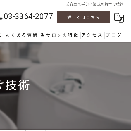
美容室で学ぶ卒業式袴着付け技術
03-3364-2077
詳しくはこちら
ミ
よくある質問
当サロンの特徴
アクセス
ブログ
カラー
カット
け技術
パーマ
ヘッドスパ