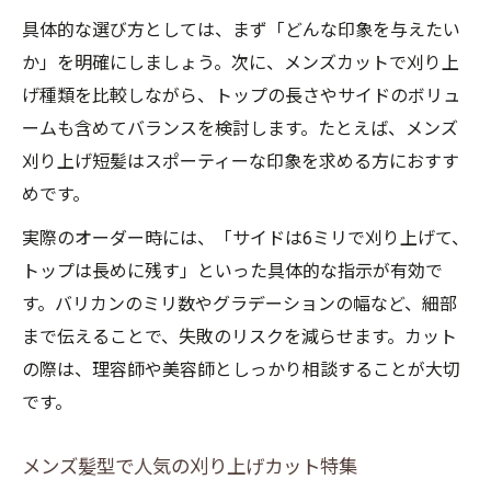
刈り上げグラデーションのカット手順解説
具体的な選び方としては、まず「どんな印象を与えたい
メンズカットで差がつく自然な仕上げのコ
か」を明確にしましょう。次に、メンズカットで刈り上
ツ
げ種類を比較しながら、トップの長さやサイドのボリュ
ームも含めてバランスを検討します。たとえば、メンズ
バリカンカットで美しい刈り上げを目指す
刈り上げ短髪はスポーティーな印象を求める方におすす
カット後のお手入れで持続する刈り上げ感
めです。
実際のオーダー時には、「サイドは6ミリで刈り上げて、
トップは長めに残す」といった具体的な指示が有効で
す。バリカンのミリ数やグラデーションの幅など、細部
まで伝えることで、失敗のリスクを減らせます。カット
の際は、理容師や美容師としっかり相談することが大切
です。
メンズ髪型で人気の刈り上げカット特集