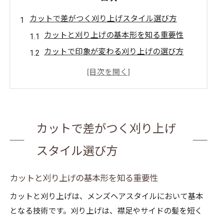
カットで差がつく刈り上げスタイル選び方
カットと刈り上げの基本形を知る重要性
カットで印象が変わる刈り上げの選び方
メンズ髪型で人気の刈り上げカット特集
メンズカットで刈り上げ種類を比較しよう
サイドカットやトップ長めの刈り上げ解説
刈り上げとツーブロックの違い徹底整理
カットで差がつく刈り上げ
カット視点で見る刈り上げとツーブロック
の差
スタイル選び方
刈り上げとツーブロックの特徴と印象比較
カットと刈り上げの基本形を知る重要性
カット技術が活きるツーブロックのメンテ
法
カットと刈り上げは、メンズヘアスタイルにおいて基本
となる技術です。刈り上げは、襟足やサイドの髪を短く
刈り上げとツーブロックの校則面も徹底整