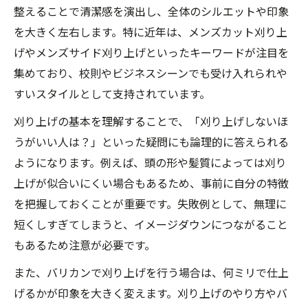
整えることで清潔感を演出し、全体のシルエットや印象
理
を大きく左右します。特に近年は、メンズカット刈り上
カットで差がつく段差とグラデーションの
げやメンズサイド刈り上げといったキーワードが注目を
違い
集めており、校則やビジネスシーンでも受け入れられや
就活にも安心な清潔感カットの秘訣
すいスタイルとして支持されています。
カットと刈り上げで叶う就活の好印象ヘア
刈り上げの基本を理解することで、「刈り上げしないほ
清潔感あるカットは刈り上げ高さがカギ
うがいい人は？」といった疑問にも論理的に答えられる
面接で好印象なメンズ刈り上げカット実例
ようになります。例えば、頭の形や髪質によっては刈り
カット時に注意したい社会的イメージの工
上げが似合いにくい場合もあるため、事前に自分の特徴
夫
を把握しておくことが重要です。失敗例として、無理に
校則も考慮した刈り上げカットの秘訣
短くしすぎてしまうと、イメージダウンにつながること
サイド刈り上げ高めが映える髪型解説
もあるため注意が必要です。
カットで魅せるサイド刈り上げ高めのコツ
また、バリカンで刈り上げを行う場合は、何ミリで仕上
メンズ髪型で人気のサイド刈り上げカット
げるかが印象を大きく変えます。刈り上げのやり方やバ