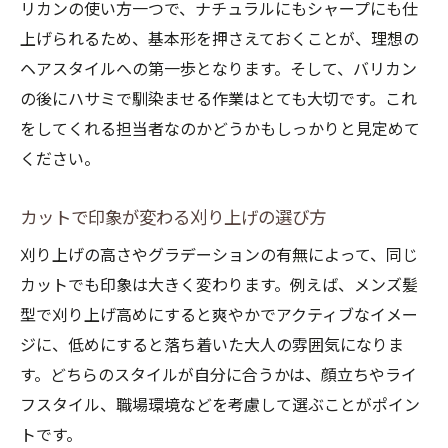
法
リカンの使い方一つで、ナチュラルにもシャープにも仕
カットとトップ長めのバランスを解説
上げられるため、基本形を押さえておくことが、理想の
ヘアスタイルへの第一歩となります。そして、バリカン
刈り上げ高めスタイルの選び方と特徴
の後にハサミで馴染ませる作業はとても大切です。これ
サイド刈り上げで叶う爽やかな印象作り
をしてくれる担当者なのかどうかもしっかりと見定めて
学校規則に配慮したカット提案のポイント
ください。
カットと刈り上げで校則クリアのコツ解説
学校規則に対応できる刈り上げカットとは
カットで印象が変わる刈り上げの選び方
ツーブロックや刈り上げ禁止理由を知る
刈り上げの高さやグラデーションの有無によって、同じ
カットで目立ちすぎない刈り上げ選び方
カットでも印象は大きく変わります。例えば、メンズ髪
校則配慮のカットはグラデーションが決め
型で刈り上げ高めにすると爽やかでアクティブなイメー
手
ジに、低めにすると落ち着いた大人の雰囲気になりま
自然なグラデーション刈り上げを極める方法
す。どちらのスタイルが自分に合うかは、顔立ちやライ
フスタイル、職場環境などを考慮して選ぶことがポイン
カットで作る自然なグラデーション刈り上
トです。
げ