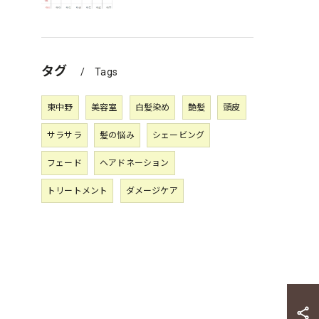
タグ
Tags
東中野
美容室
白髪染め
艶髪
頭皮
サラサラ
髪の悩み
シェービング
フェード
ヘアドネーション
トリートメント
ダメージケア